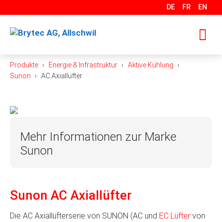
Springe
DE
FR
EN
zum
Inhalt
Produkte
Energie & Infrastruktur
Aktive Kühlung
M
Sunon
AC Axiallüfter
Mehr Informationen zur Marke
Sunon
Mit über 400 Entwicklungsingenieuren gehört
SUNON zu den weltweit führenden Herstellern von
Sunon AC Axiallüfter
Lüftern, Cooling Plates und Cooling Modules mit
oder ohne Heatpipe oder Vapor Chamber. Mit
Die AC Axiallüfterserie von SUNON (AC und
EC Lüfter
von
innovativer Technologie, weltweitem Vertriebsnetz