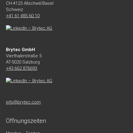
CH-4123 Allschwil/Basel
Schweiz
+41 61 485 60 10
Brytec GmbH
Vierthalerstra
ß
e 5
AT-5020 Salzburg
+43 662 876693
info@brytec.com
Öffnungszeiten