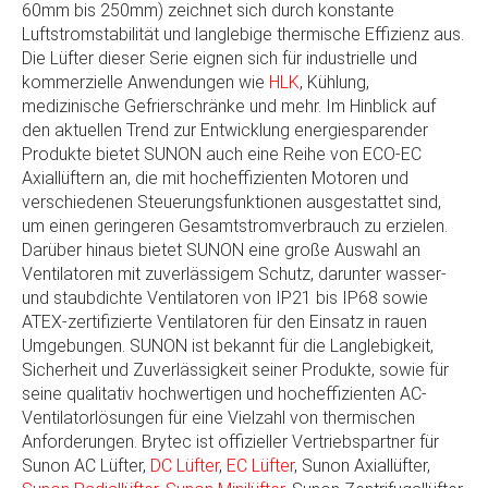
60mm bis 250mm) zeichnet sich durch konstante
und über 40 Jahren Erfahrung im Heat Management
Luftstromstabilität und langlebige thermische Effizienz aus.
hat sich Sunon als führender Partner für Lüftungs-
Die Lüfter dieser Serie eignen sich für industrielle und
und Kühllösungen Weltweit auf dem Markt etabliert.
kommerzielle Anwendungen wie
HLK
, Kühlung,
Seit all diesen Jahren hat sich SUNON auf die
medizinische Gefrierschränke und mehr. Im Hinblick auf
Technologie seiner Ventilatoren und Cooling
den aktuellen Trend zur Entwicklung energiesparender
Modules konzentriert um die Leistungen und die
Produkte bietet SUNON auch eine Reihe von ECO-EC
Energieeffizienz zu verbessern, das Lärm reduzieren
Axiallüftern an, die mit hocheffizienten Motoren und
oder einfach die Kundenanforderungen zu erfüllen.
verschiedenen Steuerungsfunktionen ausgestattet sind,
um einen geringeren Gesamtstromverbrauch zu erzielen.
Sunonwealth gründete 1980 die Marke SUNON und
Darüber hinaus bietet SUNON eine große Auswahl an
vertreibt seine Produkte seither weltweit. Im Jahr
Ventilatoren mit zuverlässigem Schutz, darunter wasser-
1982 ließ das Unternehmen sein Warenzeichen in 45
und staubdichte Ventilatoren von IP21 bis IP68 sowie
Ländern der Welt eintragen und machte es damit zu
ATEX-zertifizierte Ventilatoren für den Einsatz in rauen
einem globalen Warenzeichen.
Umgebungen. SUNON ist bekannt für die Langlebigkeit,
Sicherheit und Zuverlässigkeit seiner Produkte, sowie für
Das englische Markenzeichen des Unternehmens,
seine qualitativ hochwertigen und hocheffizienten AC-
das die Erwartungen von Präsident Hong erfüllt,
Ventilatorlösungen für eine Vielzahl von thermischen
wurde bei seiner Gründung als SUNON festgelegt.
Anforderungen. Brytec ist offizieller Vertriebspartner für
Der Name des Unternehmens bedeutet im
Sunon AC Lüfter,
DC Lüfter
,
EC Lüfter
, Sunon Axiallüfter,
Chinesischen wörtlich «Standards setzen», und man