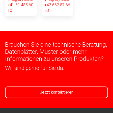
+41 61 485 60
+43 662 87 66
10
93
Brauchen Sie eine technische Beratung,
Datenblätter, Muster oder mehr
Informationen zu unseren Produkten?
Wir sind gerne für Sie da.
Jetzt kontaktieren