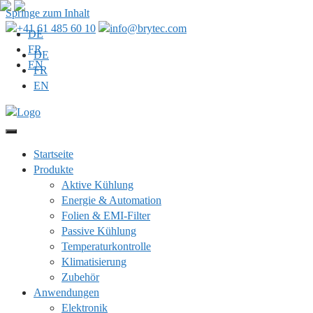
Springe zum Inhalt
+41 61 485 60 10
info@brytec.com
DE
FR
DE
EN
FR
EN
Startseite
Produkte
Aktive Kühlung
Energie & Automation
Folien & EMI-Filter
Passive Kühlung
Temperaturkontrolle
Klimatisierung
Zubehör
Anwendungen
Elektronik