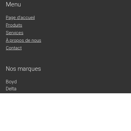
Menu
Page d’accueil
Produits
Services
À propos de nous
Contact
Nos marques
Boyd
Delta
Fergas
Junior
Sunon
Thermorex
Thoptec
YS TECH