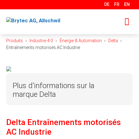
Aller
DE
FR
EN
au
contenu
Produits
Industrie 4.0
Énergie & Automation
Delta
M
Entraînements motorisés AC Industrie
Plus d'informations sur la
marque Delta
Delta a été fondée en 1971 et est un fournisseur
mondial de solutions de gestion de l’énergie et de la
Delta Entraînements motorisés
chaleur. Sa mission, « Des solutions innovantes,
propres et économes en énergie pour un avenir
AC Industrie
meilleur », se concentre sur la résolution des