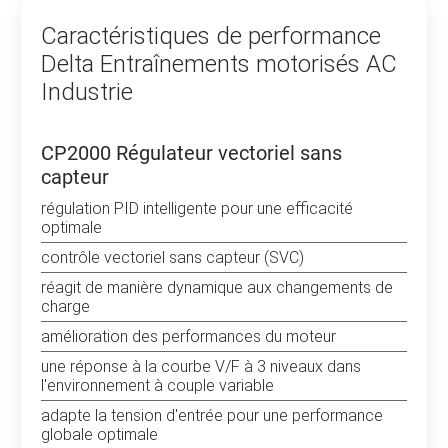
recherche et le développement. Nous disposons de
centres mondiaux de R&D en Chine, en Europe, au
Caractéristiques de performance
Japon, à Singapour, en Thaïlande et aux États-Unis.
Delta Entraînements motorisés AC
Industrie
CP2000 Régulateur vectoriel sans
capteur
régulation PID intelligente pour une efficacité
optimale
contrôle vectoriel sans capteur (SVC)
réagit de manière dynamique aux changements de
charge
amélioration des performances du moteur
une réponse à la courbe V/F à 3 niveaux dans
l'environnement à couple variable
adapte la tension d'entrée pour une performance
globale optimale