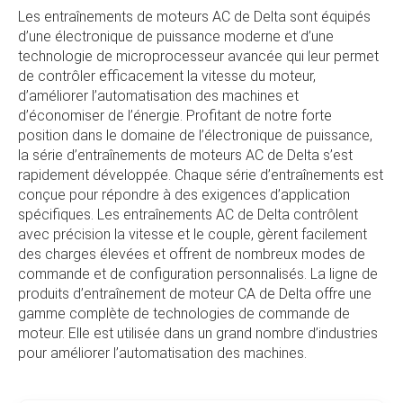
principaux problèmes environnementaux tels que le
Les entraînements de moteurs AC de Delta sont équipés
changement climatique mondial. En tant que
d’une électronique de puissance moderne et d’une
fournisseur de solutions d’économie d’énergie avec
technologie de microprocesseur avancée qui leur permet
des compétences clés en électronique de
de contrôler efficacement la vitesse du moteur,
puissance et en automatisation, les domaines
d’améliorer l’automatisation des machines et
d’activité de Delta comprennent l’électronique de
d’économiser de l’énergie. Profitant de notre forte
puissance, l’automatisation et l’infrastructure.
position dans le domaine de l’électronique de puissance,
la série d’entraînements de moteurs AC de Delta s’est
Delta propose certains des produits d’alimentation
rapidement développée. Chaque série d’entraînements est
les plus efficaces du secteur, notamment des
conçue pour répondre à des exigences d’application
alimentations à découpage avec un rendement
spécifiques. Les entraînements AC de Delta contrôlent
supérieur à 90 %, des alimentations télécoms avec
avec précision la vitesse et le couple, gèrent facilement
un rendement allant jusqu’à 98 % et des onduleurs
des charges élevées et offrent de nombreux modes de
PV avec un rendement atteignant 99,2 %. Nous
commande et de configuration personnalisés. La ligne de
avons également développé la première
produits d’entraînement de moteur CA de Delta offre une
alimentation de serveur au monde certifiée 80 Plus
gamme complète de technologies de commande de
Titanium.
moteur. Elle est utilisée dans un grand nombre d’industries
pour améliorer l’automatisation des machines.
Basée à Taïwan, Delta investit régulièrement plus de
8 % de notre chiffre d’affaires annuel dans la