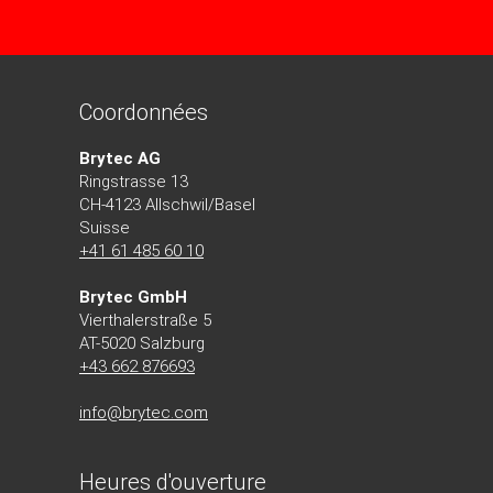
Coordonnées
Brytec AG
Ringstrasse 13
CH-4123 Allschwil/Basel
Suisse
+41 61 485 60 10
Brytec GmbH
Vierthalerstra
ß
e 5
AT-5020 Salzburg
+43 662 876693
info@brytec.com
Heures d'ouverture