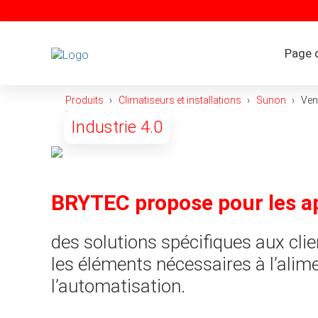
Aller
au
contenu
Page d
Produits
Climatiseurs et installations
Sunon
Ven
HVLS EC
Industrie 4.0
« Serie 10 »
BRYTEC propose pour les ap
des solutions spécifiques aux clie
les éléments nécessaires à l’alimen
l’automatisation.