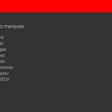
s marques
yd
ta
rgas
ior
non
ermorex
optec
 TECH