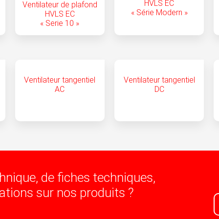
HVLS EC
Ventilateur de plafond
« Série Modern »
HVLS EC
« Serie 10 »
Ventilateur tangentiel
Ventilateur tangentiel
AC
DC
hnique, de fiches techniques,
ations sur nos produits ?